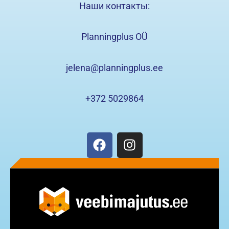
Наши контакты:
Planningplus OÜ
jelena@planningplus.ee
+372 5029864
F
I
a
n
c
s
e
t
b
a
o
g
o
r
k
a