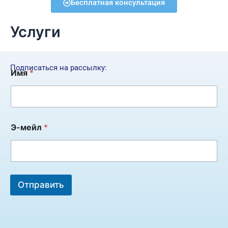
Бесплатная консультация
Услуги
Подписаться на рассылку:
Имя
*
И
Э-мейл
*
м
я
И
м
я
*
Отправить