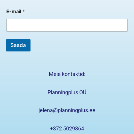
*
E-mail
*
Saada
Meie kontaktid:
Planningplus OÜ
jelena@planningplus.ee
+372 5029864