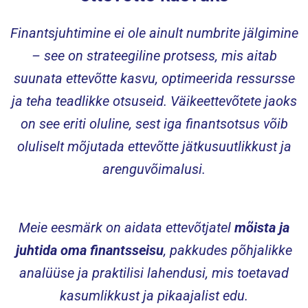
Finantsjuhtimine ei ole ainult numbrite jälgimine
– see on strateegiline protsess, mis aitab
suunata ettevõtte kasvu, optimeerida ressursse
ja teha teadlikke otsuseid. Väikeettevõtete jaoks
on see eriti oluline, sest iga finantsotsus võib
oluliselt mõjutada ettevõtte jätkusuutlikkust ja
arenguvõimalusi.
Meie eesmärk on aidata ettevõtjatel
mõista ja
juhtida oma finantsseisu
, pakkudes põhjalikke
analüüse ja praktilisi lahendusi, mis toetavad
kasumlikkust ja pikaajalist edu.