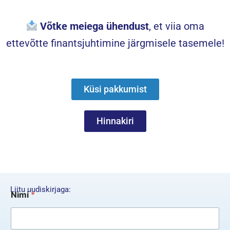
Võtke meiega ühendust
, et viia oma
ettevõtte finantsjuhtimine järgmisele tasemele!
Küsi pakkumist
Hinnakiri
*
Liitu uudiskirjaga:
Nimi
*
N
i
m
i