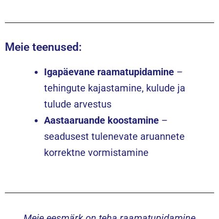
Meie teenused:
Igapäevane raamatupidamine
–
tehingute kajastamine, kulude ja
tulude arvestus
Aastaaruande koostamine
–
seadusest tulenevate aruannete
korrektne vormistamine
Meie eesmärk on teha raamatupidamine