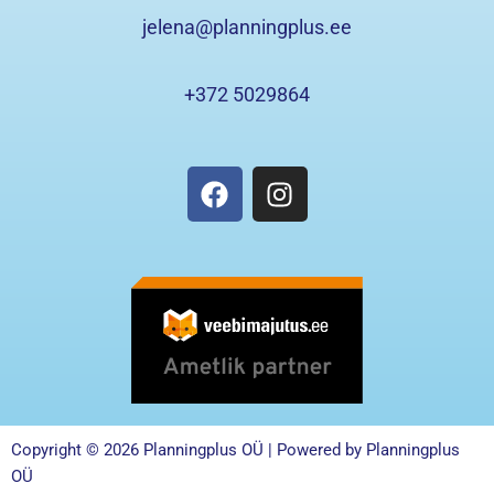
jelena@planningplus.ee
+372 5029864
F
I
a
n
c
s
e
t
b
a
o
g
o
r
k
a
m
Copyright © 2026 Planningplus OÜ | Powered by Planningplus
OÜ