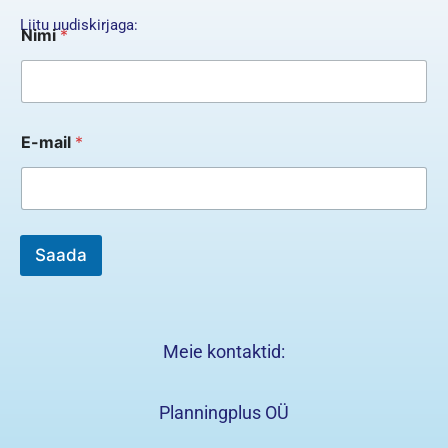
*
Liitu uudiskirjaga:
Nimi
*
N
i
m
i
E
-
E-mail
*
m
a
i
l
Saada
Meie kontaktid:
Planningplus OÜ